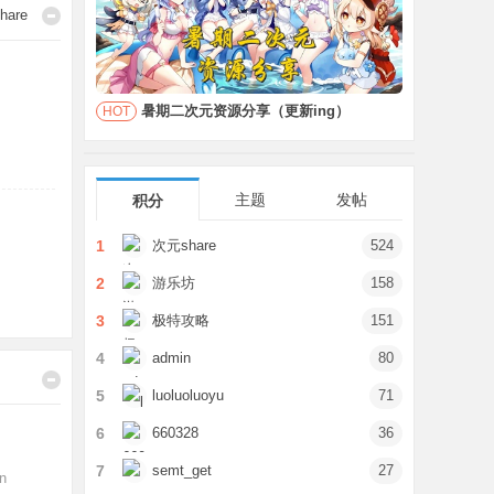
hare
暑期二次元资源分享（更新ing）
HOT
主题
发帖
积分
1
次元share
524
2
游乐坊
158
3
极特攻略
151
4
admin
80
5
luoluoluoyu
71
6
660328
36
7
semt_get
27
n