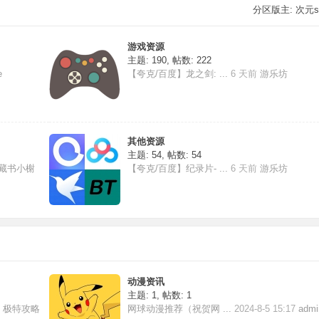
分区版主:
次元s
游戏资源
主题: 190
,
帖数: 222
e
【夸克/百度】龙之剑: ...
6 天前
游乐坊
其他资源
主题: 54
,
帖数: 54
藏书小榭
【夸克/百度】纪录片- ...
6 天前
游乐坊
动漫资讯
主题: 1
,
帖数: 1
8
极特攻略
网球动漫推荐（祝贺网 ...
2024-8-5 15:17
admi