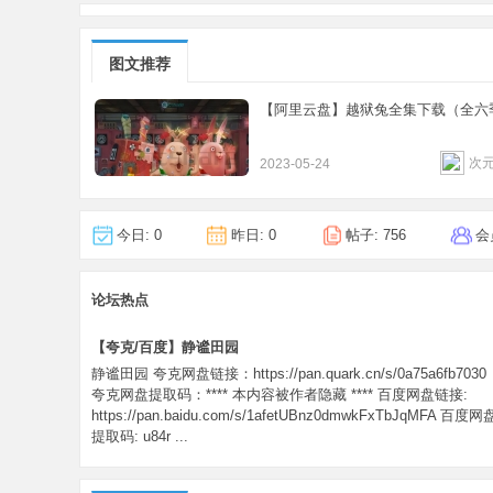
图文推荐
【阿里云盘】越狱兔全集下载（全六
次元
2023-05-24
今日:
0
昨日:
0
帖子:
756
会
论坛热点
【夸克/百度】静谧田园
静谧田园 夸克网盘链接：https://pan.quark.cn/s/0a75a6fb7030
夸克网盘提取码：**** 本内容被作者隐藏 **** 百度网盘链接:
https://pan.baidu.com/s/1afetUBnz0dmwkFxTbJqMFA 百度网
提取码: u84r ...