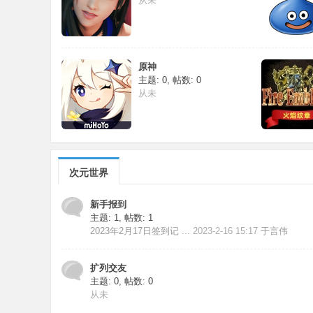
从未
原神
主题: 0
,
帖数: 0
从未
次元世界
新手报到
主题: 1
,
帖数: 1
2023年2月17日签到记 ...
2023-2-16 15:17
于言伟
扩列交友
主题: 0
,
帖数: 0
从未