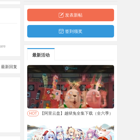
发表新帖
签到领奖
are
最新活动
最新回复
【阿里云盘】越狱兔全集下载（全六季）
HOT