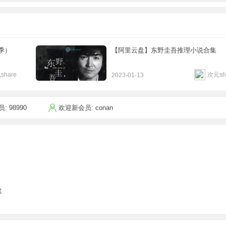
季）
【阿里云盘】东野圭吾推理小说合集
share
次元sh
2023-01-13
员:
98990
欢迎新会员:
conan
盘