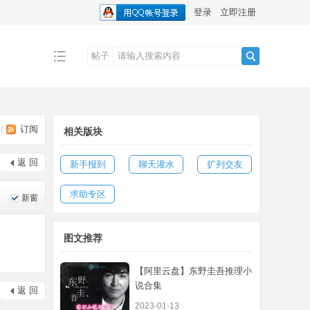
登录
立即注册
帖子
搜
|
订阅
相关版块
索
返 回
新手报到
聊天灌水
扩列交友
求助专区
新窗
图文推荐
【阿里云盘】东野圭吾推理小
说合集
返 回
2023-01-13