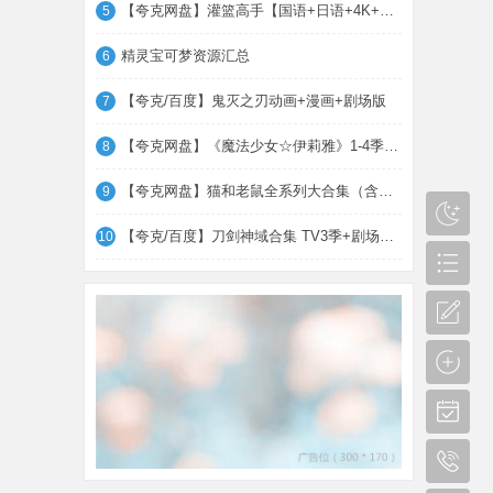
【夸克网盘】灌篮高手【国语+日语+4K+电影
5
精灵宝可梦资源汇总
6
【夸克/百度】鬼灭之刃动画+漫画+剧场版
7
【夸克网盘】《魔法少女☆伊莉雅》1-4季 TV
8
【夸克网盘】猫和老鼠全系列大合集（含各类
9
【夸克/百度】刀剑神域合集 TV3季+剧场版+
10