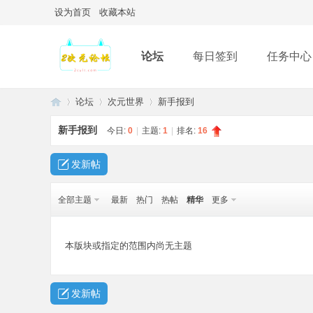
设为首页
收藏本站
论坛
每日签到
任务中心
论坛
次元世界
新手报到
新手报到
今日:
0
|
主题:
1
|
排名:
16
2
»
›
›
发新帖
全部主题
最新
热门
热帖
精华
更多
本版块或指定的范围内尚无主题
发新帖
次