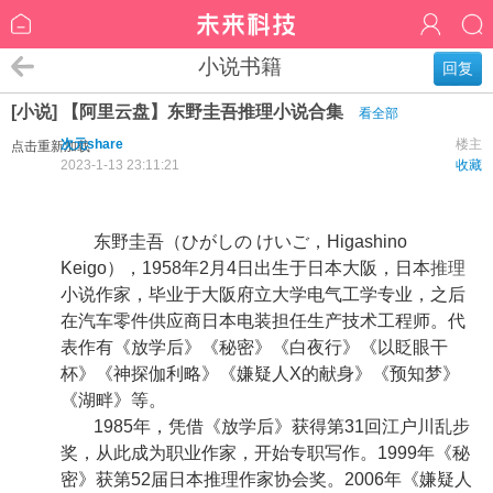
小说书籍
回复
[小说] 【阿里云盘】东野圭吾推理小说合集
看全部
次元share
楼主
点击重新加载
2023-1-13 23:11:21
收藏
东野圭吾（ひがしの けいご，Higashino
Keigo），1958年2月4日出生于日本大阪，日本
推理
小说作家，毕业于大阪府立大学电气工学专业，之后
在汽车零件供应商日本电装担任生产技术工程师。代
表作有《放学后》《秘密》《白夜行》《以眨眼干
杯》《神探伽利略》《嫌疑人X的献身》《预知梦》
《湖畔》等。
1985年，凭借《放学后》获得第31回江户川乱步
奖，从此成为职业作家，开始专职写作。1999年《秘
密》获第52届日本推理作家协会奖。2006年《嫌疑人