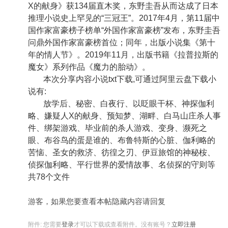
X的献身》获134届直木奖，东野圭吾从而达成了日本
推理小说史上罕见的“三冠王”。2017年4月，第11届中
国作家富豪榜子榜单“外国作家富豪榜”发布，东野圭吾
问鼎外国作家富豪榜首位；同年，出版小说集《第十
年的情人节》。2019年11月，出版书籍《拉普拉斯的
魔女》系列作品《魔力的胎动》。
本次分享内容小说txt下载,可通过阿里云盘下载小
说有:
放学后、秘密、白夜行、以眨眼干杯、神探伽利
略、嫌疑人X的献身、预知梦、湖畔、白马山庄杀人事
件、绑架游戏、毕业前的杀人游戏、变身、濒死之
眼、布谷鸟的蛋是谁的、布鲁特斯的心脏、伽利略的
苦恼、圣女的救济、彷徨之刃、伊豆旅馆的神秘桉、
侦探伽利略、平行世界的爱情故事、名侦探的守则等
共78个文件
游客，如果您要查看本帖隐藏内容请
回复
附件:
您需要
登录
才可以下载或查看附件。没有账号？
立即注册