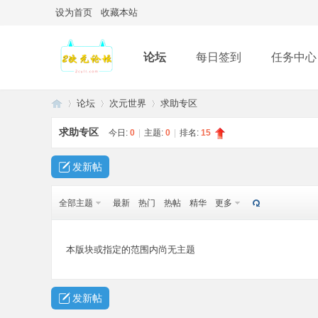
设为首页
收藏本站
论坛
每日签到
任务中心
论坛
次元世界
求助专区
求助专区
今日:
0
|
主题:
0
|
排名:
15
2
»
›
›
发新帖
全部主题
最新
热门
热帖
精华
更多
本版块或指定的范围内尚无主题
发新帖
次