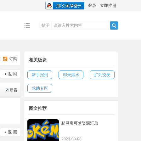
登录
立即注册
帖子
搜
|
订阅
相关版块
索
返 回
新手报到
聊天灌水
扩列交友
求助专区
新窗
图文推荐
精灵宝可梦资源汇总
返 回
2023-03-08