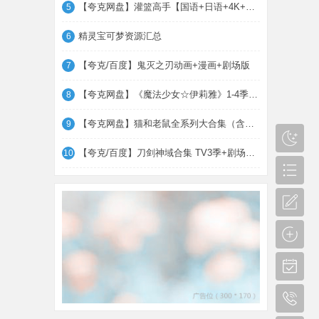
【夸克网盘】灌篮高手【国语+日语+4K+电影
5
精灵宝可梦资源汇总
6
【夸克/百度】鬼灭之刃动画+漫画+剧场版
7
【夸克网盘】《魔法少女☆伊莉雅》1-4季 TV
8
【夸克网盘】猫和老鼠全系列大合集（含各类
9
【夸克/百度】刀剑神域合集 TV3季+剧场版+
10