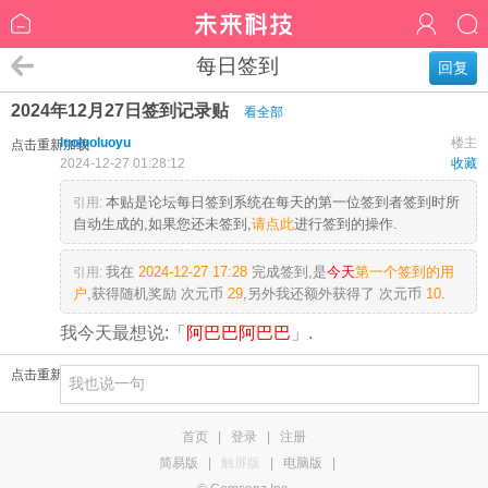
每日签到
回复
2024年12月27日签到记录贴
看全部
luoluoluoyu
楼主
点击重新加载
2024-12-27 01:28:12
收藏
本贴是论坛每日签到系统在每天的第一位签到者签到时所
引用:
自动生成的,如果您还未签到,
请点此
进行签到的操作.
我在
2024-12-27 17:28
完成签到,是
今天
第一个签到的用
引用:
户
,获得随机奖励
次元币
29
,另外我还额外获得了
次元币
10
.
我今天最想说:「
阿巴巴阿巴巴
」.
点击重新加载
首页
|
登录
|
注册
简易版
|
触屏版
|
电脑版
|