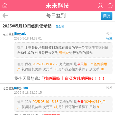
每日签到
回复
2025年5月19日签到记录贴
看全部
惟一only
楼主
点击重新加载
2025-5-18 14:38:01
收藏
本贴是论坛每日签到系统在每天的第一位签到者签到时所
引用:
自动生成的,如果您还未签到,
请点此
进行签到的操作.
我在
2025-05-19 06:38
完成签到,是
今天
第一个签到的用
引用:
户
,获得随机奖励
次元币
63
,另外我还额外获得了
次元币
10
.
我今天最想说:「
找假面骑士资源发现的网站！！！
」.
semt_get
沙发
点击重新加载
2025-5-18 23:15:15
我在
2025-05-19 15:15
完成签到,是
今天
第2个签到的用
引用:
户
,获得随机奖励
次元币
41
,另外我还额外获得了
贡献
9