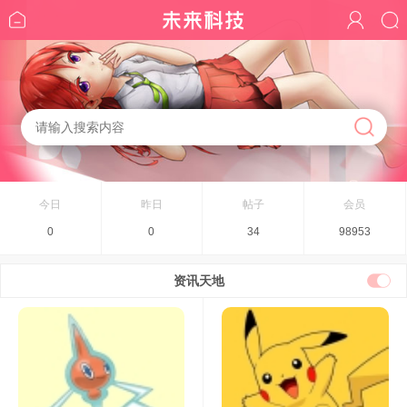
今日
昨日
帖子
会员
0
0
34
98953
资讯天地